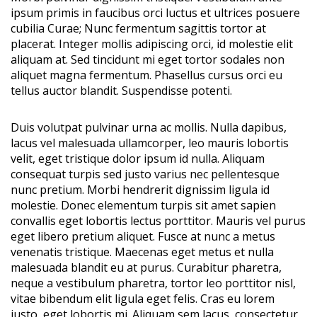
ipsum primis in faucibus orci luctus et ultrices posuere
cubilia Curae; Nunc fermentum sagittis tortor at
placerat. Integer mollis adipiscing orci, id molestie elit
aliquam at. Sed tincidunt mi eget tortor sodales non
aliquet magna fermentum. Phasellus cursus orci eu
tellus auctor blandit. Suspendisse potenti.
Duis volutpat pulvinar urna ac mollis. Nulla dapibus,
lacus vel malesuada ullamcorper, leo mauris lobortis
velit, eget tristique dolor ipsum id nulla. Aliquam
consequat turpis sed justo varius nec pellentesque
nunc pretium. Morbi hendrerit dignissim ligula id
molestie. Donec elementum turpis sit amet sapien
convallis eget lobortis lectus porttitor. Mauris vel purus
eget libero pretium aliquet. Fusce at nunc a metus
venenatis tristique. Maecenas eget metus et nulla
malesuada blandit eu at purus. Curabitur pharetra,
neque a vestibulum pharetra, tortor leo porttitor nisl,
vitae bibendum elit ligula eget felis. Cras eu lorem
justo, eget lobortis mi. Aliquam sem lacus, consectetur